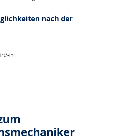
lichkeiten nach der
rt/-in
 zum
onsmechaniker