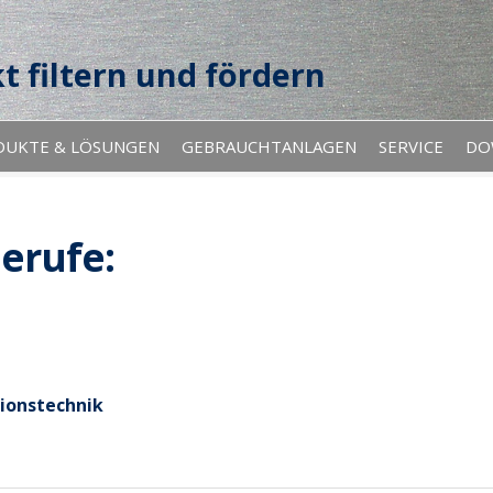
t filtern und fördern
DUKTE & LÖSUNGEN
GEBRAUCHTANLAGEN
SERVICE
DO
erufe:
tionstechnik